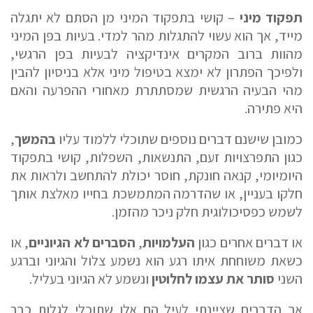
תפקוד מיני
– קושי בתפקוד המיני מן הסתם לא יתגלה
מייד, אך הוא עשוי להתגלות מהר למדי. בעיות בפן המיני
מהוות ברוב המקרים אינדיקציה לבעיות בפן הרגשי,
ולפיכך הפתרון לא ימצא בטיפול מיני אלא בניסיון להבין
מהי הבעיה הרגשית שמסתתרת מאחורי ההפרעה והאם
היא פתירה.
כמובן שישנם דברים נוספים שתוכלי ללמוד עליו
בהמשך
,
כגון התפרצויות זעם, התנשאות, השפלות, קושי בתפקוד
היומיומי, קנאה חונקת, חוסר יכולת להתחשב ולראות את
חלקו בעניין, או שהדרמה המתמשכת בחייו מאלצת אותך
לשמש כפסיכולוגית חלק ניכר מהזמן.
או דברים אחרים כגון
העלמויות
,
הסברים לא הגיוניים
, או
כשאת משוחחת איתו רגע הוא נשמע צלול והגיוני וברגע
השני
סותר את עצמו לחלוטין
ונשמע לא הגיוני בעליל.
אך הדברים שציינתי לעיל הם אלו שתוכלי לגלות כבר