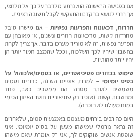
אם בפגישה הראשונה הוא נרתע מלדבר על כך אל תלחצי,
אך חזרי לנושא בהקדם והתעקשי לקבל תשובה רצינית.
חרדות, דכאונות והפרעות נפשיות
– אם מישהו סובל
מחרדות קשות, מדכאונות חוזרים ונשנים, או מאובחן עם
הפרעה נפשית, זה לא מוריד מערכו בדבר. אך צריך לקחת
בחשבון שיהיו לכך השלכות, וככל שהמצב חמור יותר הן
יהיו יותר מהותיות.
שימוש בכדורים פסיכיאטריים, או בסמים/אלכוהול על
בסיס יומיומי
– למרות אופיים השונה, כדורים וסמים
משמשים לאותה מטרה: הם ממסכים כאב, פחד
ומחשבות קשות. (אזכיר רק שתיאוריית חוסר האיזון הכימי
במוח מעולם לא הוכחה).
היום כה רבים בורחים מעצמם באמצעות סמים, שלאחרים
זה נראה נורמלי שמישהו מעשן על בסיס יומיומי. איני
שופטת אנשים שזקוקים לך, אני רק אומרת שאם מישהו