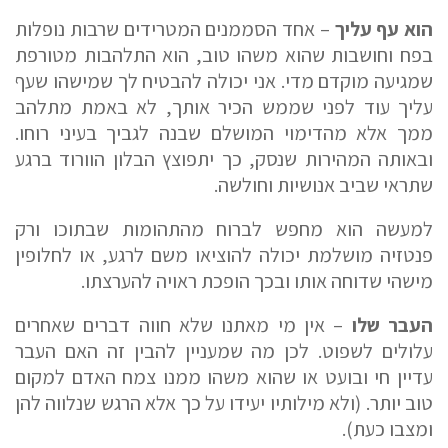
הוא עף עליך
– אחד הסממנים המטרידים שרבות נופלות
בפח וחושבות שהוא משהו טוב, הוא התלהבות מטורפת
שמגיעה מוקדם מדי. אני יכולה להבטיח לך שמישהו שעף
עליך עוד לפני שממש הכיר אותך, לא באמת מתלהב
ממך אלא מהדימוי המושלם שבנה לגביך בעיני רוחו.
ובאותה המהירות שנסק, כך יתפוצץ הבלון הוורוד ברגע
שתראי שביב אנושיות וחולשה.
למעשה הוא מחפש לברוח מהתהומות שבתוכו ורק
פנטזיה מושלמת יכולה להוציאו משם לרגע, או לחלופין
מישהי שדוחה אותו ובכך הופכת ראויה להערצתו.
העבר שלו
– אין מי מאתנו שלא חווה דברים שאחרים
עלולים לשפוט. לכן מה שמעניין להבין זה האם העבר
עדיין חי ובועט או שהוא משהו ממנו צמח האדם למקום
טוב יותר. (ולא מילותיו יעידו על כך אלא הרגש שנלווה להן
ומצבו כעת).