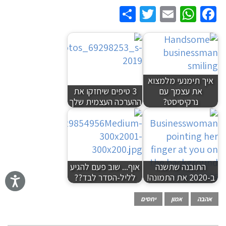
Share
Twitter
WhatsApp
Email
Facebook
איך תימנעי מלמצוא
את עצמך עם
3 טיפים שיחזקו את
נרקיסיסט?
ההערכה העצמית שלך
התובנה שתשנה
אוף... שוב פעם להגיע
ב-2020 את התמונה!
לליל-הסדר לבד??
אהבה
אמון
יחסים