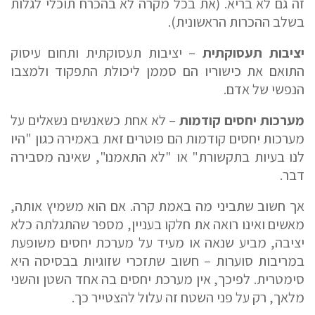
זה גם לא בריא. (את בכל מקרה לא בהכרח תוכלי לגלות
בשלב ההכרות הראשונית).
יציבות תעסוקתית
– יציבות תעסוקתית ותחום עיסוק
התואם את כישוריו הם סממן ליכולת התפקוד ולמצבו
הנפשי של אדם.
מערכות יחסים קודמות
– לא אחת כשאנשים נשאלים על
מערכות יחסים קודמות הם פוטרים זאת באמירה כגון "היו
לנו בעיות בתקשורת" או "לא התאמנו", שאינה מסבירה
דבר.
אך חשוב שתביני מה באמת קרה. אם הוא משמיץ אותה,
מאשים ואינו רואה את חלקו בעניין, מספר שהתגלתה כלא
יציבה, מביע שנאה או מעיד על מערכת יחסים משופעת
במריבות סוערות – חשוב שתזכרי שזוגיות בבסיסה היא
סימטרית. לפיכך, אין מערכת יחסים בה אחד השטן והשני
מלאך, רק על פני השטח זה עלול להצטייר כך.