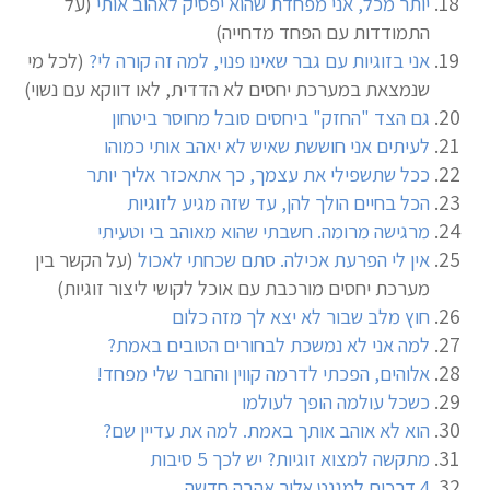
יותר מכל, אני מפחדת שהוא יפסיק לאהוב אותי
(על
התמודדות עם הפחד מדחייה)
אני בזוגיות עם גבר שאינו פנוי, למה זה קורה לי?
(לכל מי
שנמצאת במערכת יחסים לא הדדית, לאו דווקא עם נשוי)
גם הצד "החזק" ביחסים סובל מחוסר ביטחון
לעיתים אני חוששת שאיש לא יאהב אותי כמוהו
ככל שתשפילי את עצמך, כך אתאכזר אליך יותר
הכל בחיים הולך להן, עד שזה מגיע לזוגיות
מרגישה מרומה. חשבתי שהוא מאוהב בי וטעיתי
אין לי הפרעת אכילה. סתם שכחתי לאכול
(על הקשר בין
מערכת יחסים מורכבת עם אוכל לקושי ליצור זוגיות)
חוץ מלב שבור לא יצא לך מזה כלום
למה אני לא נמשכת לבחורים הטובים באמת?
אלוהים, הפכתי לדרמה קווין והחבר שלי מפחד!
כשכל עולמה הופך לעולמו
הוא לא אוהב אותך באמת. למה את עדיין שם?
מתקשה למצוא זוגיות? יש לכך 5 סיבות
4 דרכים למגנט אליך אהבה חדשה